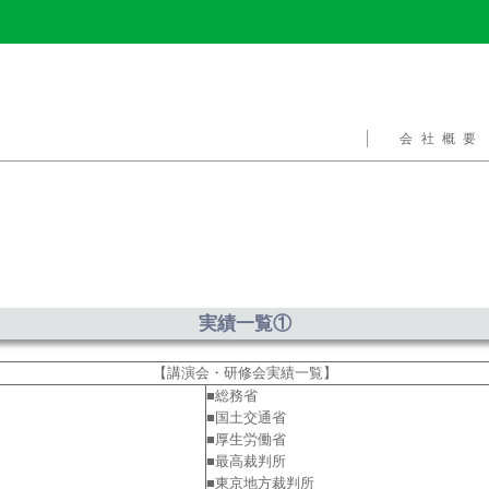
会社概要
実績一覧①
【講演会・研修会実績一覧】
■総務省
■国土交通省
■厚生労働省
■最高裁判所
■東京地方裁判所