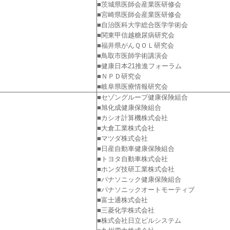
■茨城県医師会産業医研修会
■宮崎県医師会産業医研修会
■自治医科大学総合医学学術会
■関東甲信越糖尿病研究会
■福井県がんＱＯＬ研究会
■鳥取市医師学術講演会
■健康日本21推進フォーラム
■ＮＰＤ研究会
■岐阜県医療情報研究会
■セゾングループ健康保険組合
■旭化成健康保険組合
■カシオ計算機株式会社
■大倉工業株式会社
■マツダ株式会社
■日産自動車健康保険組合
■トヨタ自動車株式会社
■ホンダ技研工業株式会社
■パナソニック健康保険組合
■パナソニックオートモーティブ
■富士通株式会社
■三菱化学株式会社
■株式会社日立ビルシステム