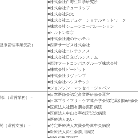
■株式会社白寿生科学研究所
■株式会社チューリップ
■株式会社栄光
■株式会社エデュケーショナルネットワーク
■株式会社シェーンコーポレーション
■ヒルトン東京
■株式会社池の平ホテル
健康管理事業受託）－
■西新サービス株式会社
■株式会社エレテクノス
■株式会社日立ビルシステム
■西洋フードコンパスグループ株式会社
■株式会社ビービット
■株式会社リヴァンプ
■株式会社ハウステック
■ジョンソン・マッセイ・ジャパン
■日本医師会認定産業医研修会運営
関係（運営業務）－
■日本プライマリ・ケア連合学会認定薬剤師研修
■医療法人社団有朋会栗田病院
■医療法人中山会宇都宮記念病院
■医療法人あい
関（運営支援）－
■特定医療法人友愛会野尻中央病院
■医療法人尚生会湊川病院