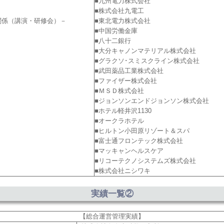
■九州電力株式会社
■株式会社九電工
関係（講演・研修会）－
■東北電力株式会社
■中国労働金庫
■八十二銀行
■大分キャノンマテリアル株式会社
■グラクソ･スミスクライン株式会社
■武田薬品工業株式会社
■ファイザー株式会社
■ＭＳＤ株式会社
■ジョンソンエンドジョンソン株式会社
■ホテル軽井沢1130
■オークラホテル
■ヒルトン小田原リゾート＆スパ
■富士通フロンテック株式会社
■マッキャンヘルスケア
■リコーテクノシステムズ株式会社
■株式会社ニシワキ
実績一覧②
【総合運営管理実績】