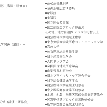
■高松高等裁判所
関係（講演・研修会）－
■裁判所書記官研修所
■衆議院
■参議院
■国立国会図書館
■国立病院全ブロック厚生局
その地、地方自治体 ２００市町村以上
■自治医科大学地域医療学
■東京大学大学院医療コミュニーション学
大学関係（講師）－
■宮崎大学
■佐賀県立総合看護学院
■日本産業衛生学会
■人間ドック学会
■全国国保地域医療学会
■山梨県農村医学会
■日本プライマリ・ケア連合学会
■日本総合健診医学学会
■自治医科大学産業医研修会
■中央区医師会産業医研修会
■本所、向島、墨田区医師会産業医研修会
■関東甲信越ブロック産業医研修会
関係（講演・研修会）－
■栃木県医師会産業医研修会